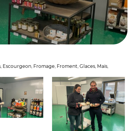
s
,
Escourgeon
,
Fromage
,
Froment
,
Glaces
,
Maïs
,