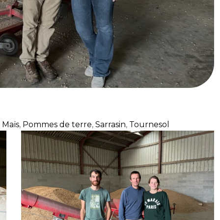
,
Maïs
,
Pommes de terre
,
Sarrasin
,
Tournesol