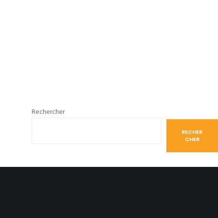
Rechercher
RECHER
CHER
Articles récents
Le Domaine de Glabais honoré par le Gault&Millau pour son