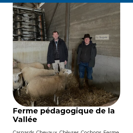
Ferme pédagogique de la
Vallée
Carnards
,
Chevaux
,
Chèvres
,
Cochons
,
Ferme