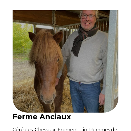
Ferme Anciaux
Céréales
,
Chevaux
,
Froment
,
Lin
,
Pommes de