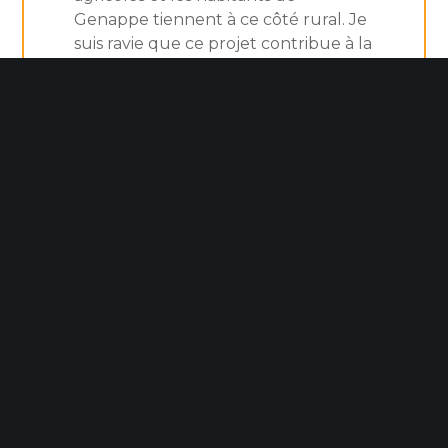
Genappe tiennent à ce côté rural. Je
suis ravie que ce projet contribue à la
conservation d’une agriculture
locale et de qualité, et à ce que nos
agriculteurs travaillent dans les
meilleures conditions possibles, avec
des citoyens qui les connaissent, les
comprennent et les soutiennent au
quotidien. »
Stéphanie Bury, Echevine de
l’Agriculture à Genappe