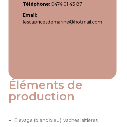
Téléphone:
0474 01 43 87
Email:
lescapricesdemarine@hotmail.com
Éléments de
production
Elevage (blanc bleu), vaches laitières