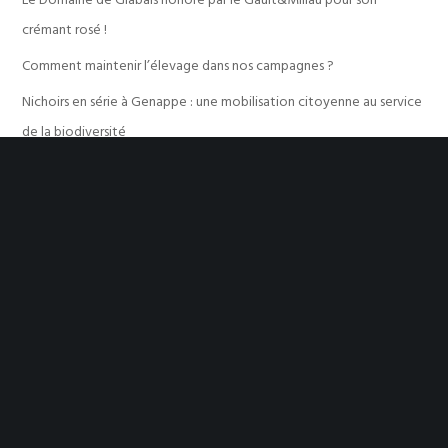
crémant rosé !
Comment maintenir l’élevage dans nos campagnes ?
Nichoirs en série à Genappe : une mobilisation citoyenne au service
de la biodiversité
Genappe plante pour demain : un grand chantier participatif de
haies à Baisy-Thy !
(re) Découvrir le bon goût du pain d’ici
Commentaires récents
Aucun commentaire à afficher.