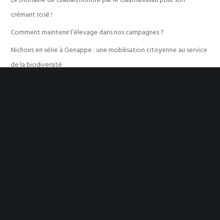
crémant rosé !
Comment maintenir l’élevage dans nos campagnes ?
Nichoirs en série à Genappe : une mobilisation citoyenne au service
de la biodiversité
Genappe plante pour demain : un grand chantier participatif de
haies à Baisy-Thy !
(re) Découvrir le bon goût du pain d’ici
Commentaires récents
Aucun commentaire à afficher.