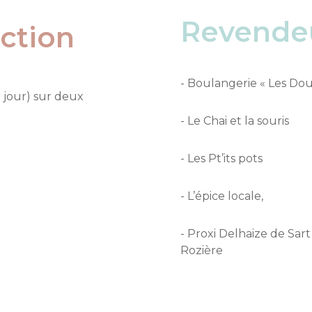
Revende
ction
- Boulangerie « Les Do
jour) sur deux
- Le Chai et la souris
- Les Pt’its pots
- L’épice locale,
- Proxi Delhaize de Sar
Rozière